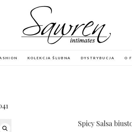
FASHION
KOLEKCJA ŚLUBNA
DYSTRYBUCJA
O 
041
Spicy Salsa biust