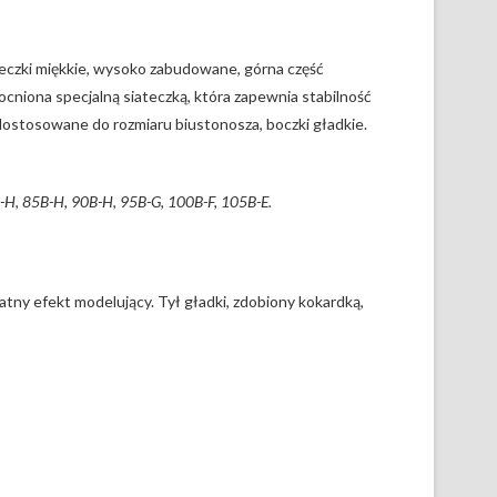
eczki miękkie, wysoko zabudowane, górna część
cniona specjalną siateczką, która zapewnia stabilność
dostosowane do rozmiaru biustonosza, boczki gładkie.
-H, 85B-H, 90B-H, 95B-G, 100B-F, 105B-E.
atny efekt modelujący. Tył gładki, zdobiony kokardką,