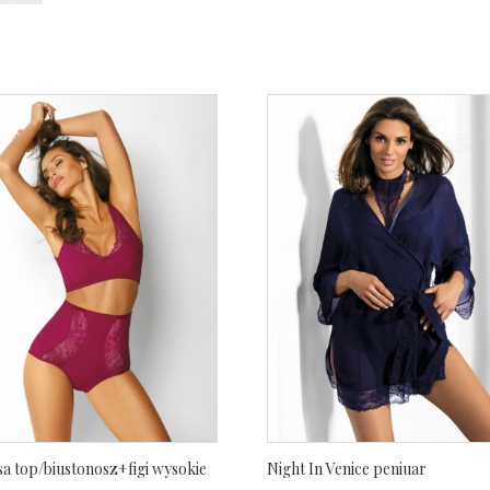
sa top/biustonosz+figi wysokie
Night In Venice peniuar