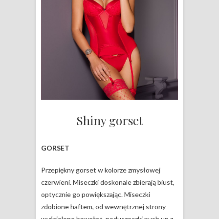
Shiny gorset
GORSET
Przepiękny gorset w kolorze zmysłowej
czerwieni. Miseczki doskonale zbierają biust,
optycznie go powiększając. Miseczki
zdobione haftem, od wewnętrznej strony
wyścielone bawełną, poduszeczki push up z