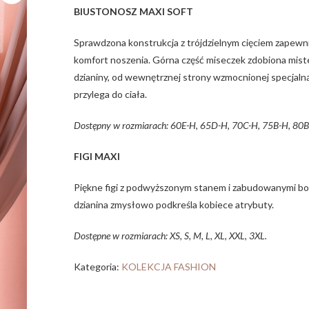
BIUSTONOSZ MAXI SOFT
Sprawdzona konstrukcja z trójdzielnym cięciem zapewnia
komfort noszenia. Górna część miseczek zdobiona miste
dzianiny, od wewnętrznej strony wzmocnionej specjalną 
przylega do ciała.
Dostępny w rozmiarach: 60E-H, 65D-H, 70C-H, 75B-H, 80B
FIGI MAXI
Piękne figi z podwyższonym stanem i zabudowanymi bocz
dzianina zmysłowo podkreśla kobiece atrybuty.
Dostępne w rozmiarach: XS, S, M, L, XL, XXL, 3XL.
Kategoria:
KOLEKCJA FASHION