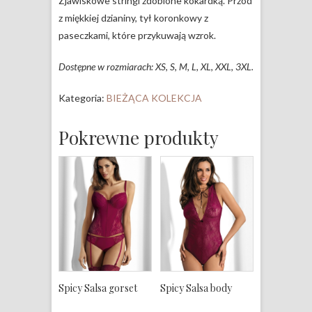
Zjawiskowe stringi zdobione kokardką. Przód
z miękkiej dzianiny, tył koronkowy z
paseczkami, które przykuwają wzrok.
Dostępne w rozmiarach: XS, S, M, L, XL, XXL, 3XL.
Kategoria:
BIEŻĄCA KOLEKCJA
Pokrewne produkty
Spicy Salsa gorset
Spicy Salsa body