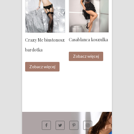
Casablanca koszulka
Crazy Me biustonosz
bardotka
Zobacz więcej
Zobacz więcej