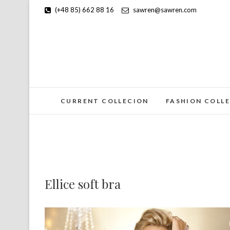
(+48 85) 662 88 16
sawren@sawren.com
CURRENT COLLECION
FASHION COLL
Ellice soft bra