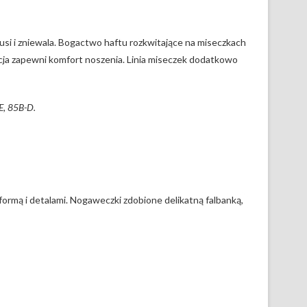
si i zniewala. Bogactwo haftu rozkwitające na miseczkach
cja zapewni komfort noszenia. Linia miseczek dodatkowo
E, 85B-D.
ormą i detalami. Nogaweczki zdobione delikatną falbanką,