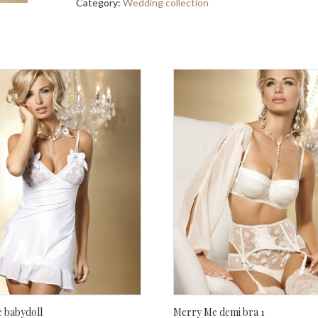
Category:
Wedding collection
 babydoll
Merry Me demi bra 1